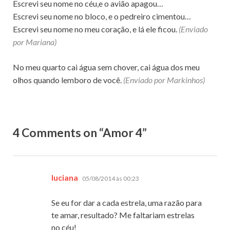
Escrevi seu nome no céu,e o avião apagou…
Escrevi seu nome no bloco, e o pedreiro cimentou…
Escrevi seu nome no meu coração, e lá ele ficou.
(Enviado
por Mariana)
No meu quarto cai água sem chover, cai água dos meu
olhos quando lemboro de você.
(Enviado por Markinhos)
4 Comments on “Amor 4”
disse:
luciana
05/08/2014 às 00:23
Se eu for dar a cada estrela, uma razão para
te amar, resultado? Me faltariam estrelas
no céu!