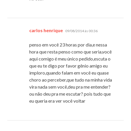
disse:
carlos henrique
09/08/2014 às 00:36
penso em você 23 horas por dia,e nessa
hora que resta penso como que seria,você
aqui comigo é meu único pedido,escuta o
que eu te digo por favor gênio amigo eu
imploro,quando falam em você eu quase
choro ao perceber,que tudo na minha vida
vira nada sem você,deu pra me entender?
ou não deu pra me escutar? pois tudo que
eu queria era ver você voltar