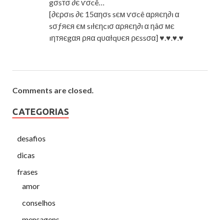
gσsтσ ∂є ѵσcê…
[∂єρσıs ∂є 15αησs sєм ѵσcê αρяєη∂ı α
sσƒяєя єм sıłєηcıσ αρяєη∂ı α ηâσ мє
ıηтяєgαя ρяα qυαłqυєя ρєssσα] ♥.♥.♥.♥
Comments are closed.
CATEGORIAS
desafios
dicas
frases
amor
conselhos
mensagens