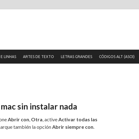
usão
rtes e Dicas
E LINHAS
ARTES DE TEXTO
LETRAS GRANDES
CÓDIGOS ALT (ASCII)
mac sin instalar nada
ione
Abrir con
,
Otra
, active
Activar todas las
marque también la opción
Abrir siempre con
.