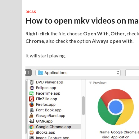
DICAS
How to open mkv videos on mac
Right-click
the file, choose
Open With
,
Other
, chec
Chrome
, also check the option
Always open with
.
It will start playing.