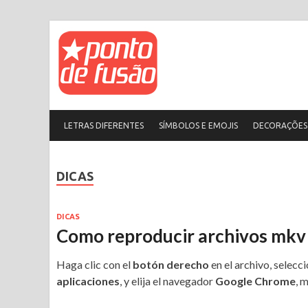
Ponto de f
Letras, Símbolos, Decorações, A
LETRAS DIFERENTES
SÍMBOLOS E EMOJIS
DECORAÇÕES 
DICAS
DICAS
Como reproducir archivos mkv 
Haga clic con el
botón derecho
en el archivo, selecc
aplicaciones
, y elija el navegador
Google Chrome
, 